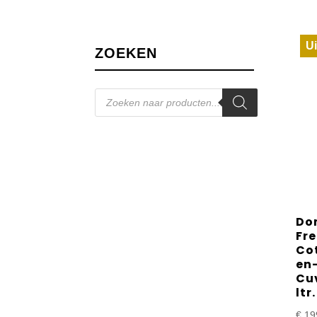
Ui
ZOEKEN
Producten
zoeken
Do
Fre
Co
en
Cu
ltr.
€
19