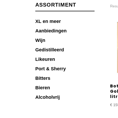
ASSORTIMENT
Resu
XL en meer
Aanbiedingen
Wijn
Gedistilleerd
Likeuren
Port & Sherry
Bitters
Bo
Bieren
Go
litr
Alcoholvrij
€
15