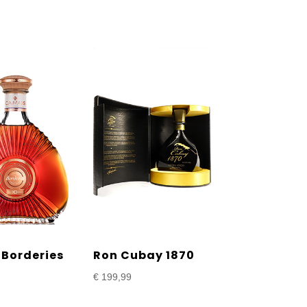
Borderies
Ron Cubay 1870
€
199,99