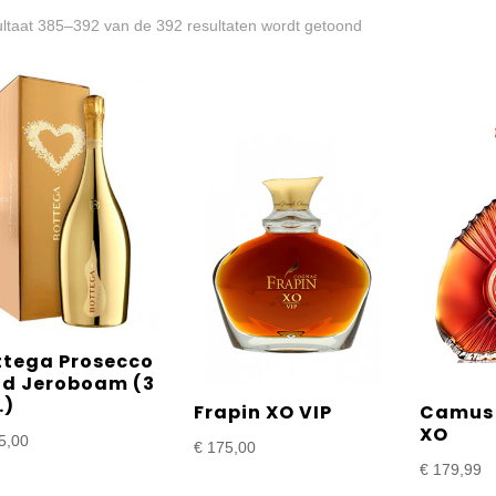
Gesorteerd
ltaat 385–392 van de 392 resultaten wordt getoond
op
prijs:
laag
naar
hoog
ttega Prosecco
ld Jeroboam (3
.)
Frapin XO VIP
Camus 
XO
5,00
€
175,00
€
179,99