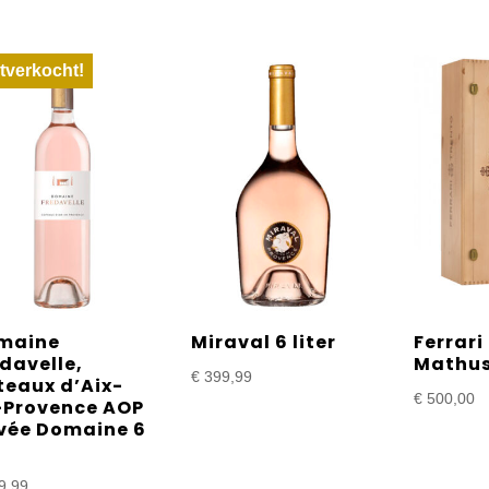
tverkocht!
maine
Miraval 6 liter
Ferrari
davelle,
Mathus
€
399,99
teaux d’Aix-
€
500,00
-Provence AOP
vée Domaine 6
9,99