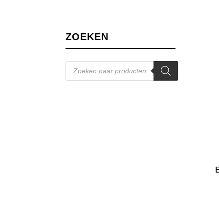
ZOEKEN
Producten
zoeken
B