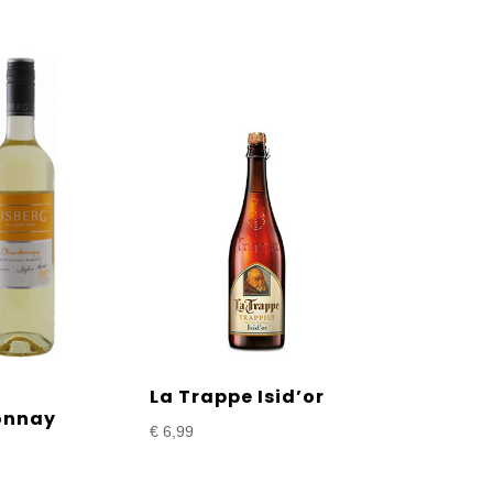
g
La Trappe Isid’or
onnay
€
6,99