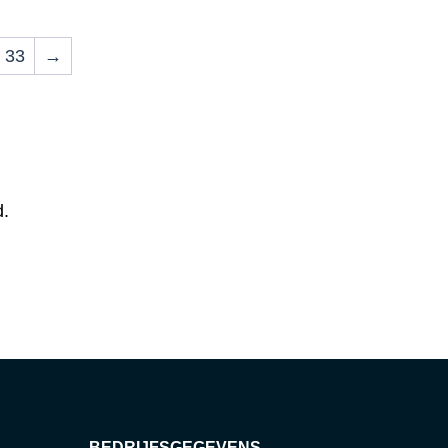
33
→
d.
BEDRIJFSGEGEVENS