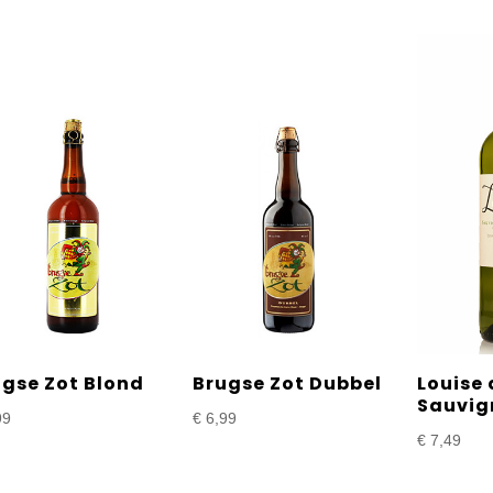
ugse Zot Blond
Brugse Zot Dubbel
Louise 
Sauvig
99
€
6,99
€
7,49