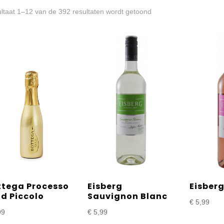
Gesorteerd
ltaat 1–12 van de 392 resultaten wordt getoond
op
prijs:
laag
naar
hoog
ttega Processo
Eisberg
Eisber
d Piccolo
Sauvignon Blanc
€
5,99
99
€
5,99