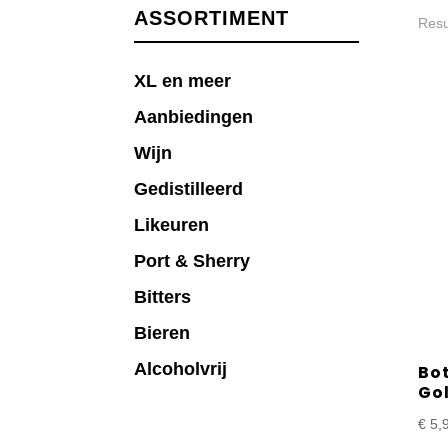
ASSORTIMENT
Resu
XL en meer
Aanbiedingen
Wijn
Gedistilleerd
Likeuren
Port & Sherry
Bitters
Bieren
Alcoholvrij
Bo
Gol
€
5,