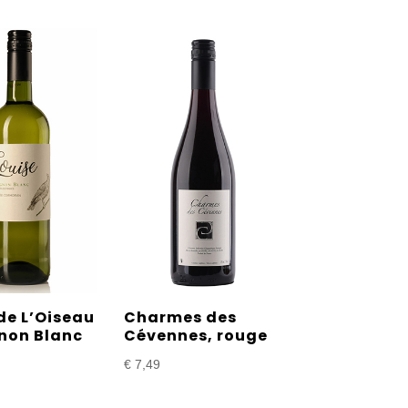
de L’Oiseau
Charmes des
non Blanc
Cévennes, rouge
€
7,49