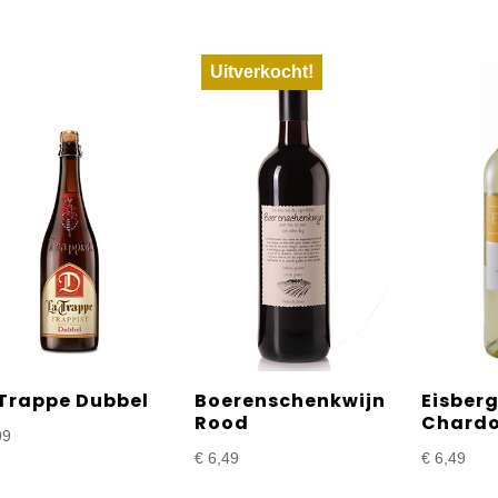
Uitverkocht!
 Trappe Dubbel
Boerenschenkwijn
Eisber
Rood
Chard
99
€
6,49
€
6,49