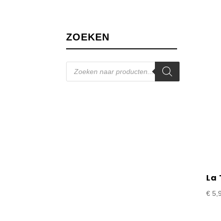
ZOEKEN
Producten
zoeken
La
€
5,