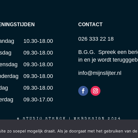
ENINGSTIJDEN
CONTACT
026 333 22 18
andag
10.30-18.00
B.G.G. Spreek een beri
sdag
09.30-18.00
in en je wordt terugggeb
ensdag
09.30-18.00
info@mijnslijter.nl
nderdag
09.30-18.00
jdag
09.30-18.00
erdag
09.30-17.00
© STUDIO STERCK | WEBDESIGN 2024
e zo soepel mogelijk draait. Als je doorgaat met het gebruiken van de
 je een uitgebreid assortiment, online én in onze winkel i