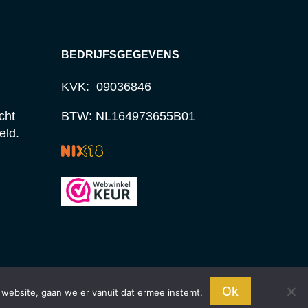
BEDRIJFSGEGEVENS
KVK: 09036846
cht
BTW: NL164973655B01
eld.
Ok
 website, gaan we er vanuit dat ermee instemt.
n Oosterbeek.
Negeren