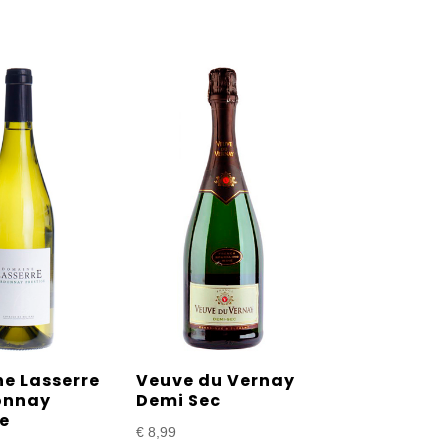
e Lasserre
Veuve du Vernay
onnay
Demi Sec
ge
€
8,99