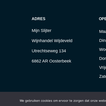
ADRES
OP
Mijn Slijter
Ma
Din
Wijnhandel Wijdeveld
Wo
Utrechtseweg 134
Do
6862 AR Oosterbeek
Vri
Zat
We gebruiken cookies om ervoor te zorgen dat onze websit
Bij Mijn Slijter vind