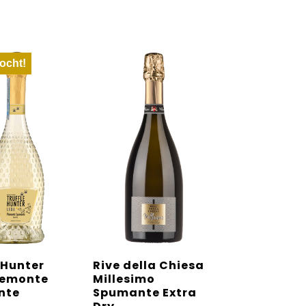
ocht!
 Hunter
Rive della Chiesa
iemonte
Millesimo
nte
Spumante Extra