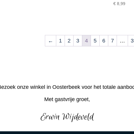
€
8,99
←
1
2
3
4
5
6
7
…
3
ezoek onze winkel in Oosterbeek voor het totale aanbo
Met gastvrije groet,
Erwin Wijdeveld