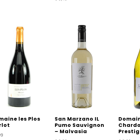
aine les Plos
San Marzano IL
Domain
rlot
Pumo Sauvignon
Chard
– Malvasia
Presti
99