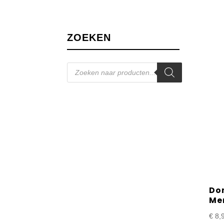
ZOEKEN
Producten
zoeken
Dom
Me
€
8,