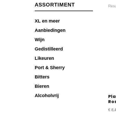
ASSORTIMENT
Resu
XL en meer
Aanbiedingen
Wijn
Gedistilleerd
Likeuren
Port & Sherry
Bitters
Bieren
Alcoholvrij
Pla
Ro
€
8,