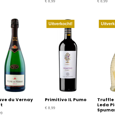
€
8,99
€
8,99
Uitverkocht!
Uitverk
uve du Vernay
Primitivo IL Pumo
Truffle
ut
Leda P
€
8,99
Spuma
99