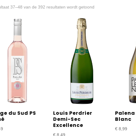
Gesorteerd
ltaat 37–48 van de 392 resultaten wordt getoond
op
prijs:
laag
naar
hoog
ge du Sud PS
Louis Perdrier
Palena
sé
Demi-Sec
Blanc
Excellence
49
€
8,99
€
8,49