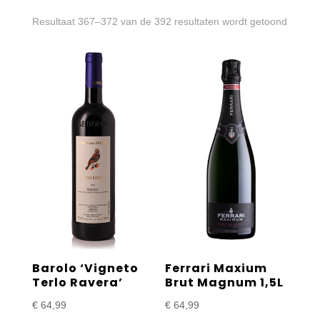
Gesort
Resultaat 367–372 van de 392 resultaten wordt getoond
op
prijs:
laag
naar
hoog
Barolo ‘Vigneto
Ferrari Maxium
Terlo Ravera’
Brut Magnum 1,5L
€
64,99
€
64,99