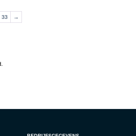
33
→
d.
BEDRIJFSGEGEVENS