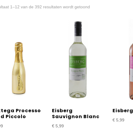
Gesorteerd
ltaat 1–12 van de 392 resultaten wordt getoond
op
prijs:
laag
naar
hoog
ttega Processo
Eisberg
Eisber
d Piccolo
Sauvignon Blanc
€
5,99
99
€
5,99