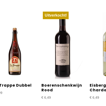
Uitverkocht!
 Trappe Dubbel
Boerenschenkwijn
Eisber
Rood
Chard
99
€
6,49
€
6,49