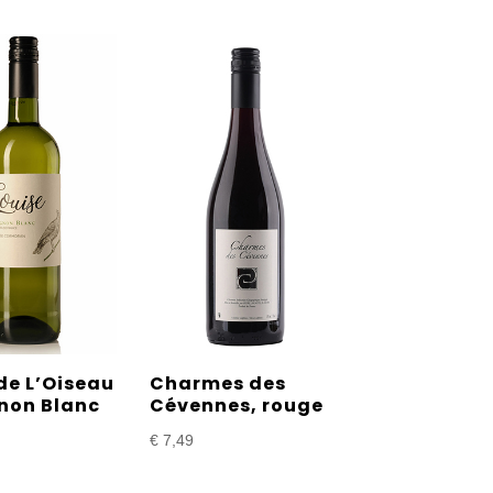
de L’Oiseau
Charmes des
non Blanc
Cévennes, rouge
€
7,49