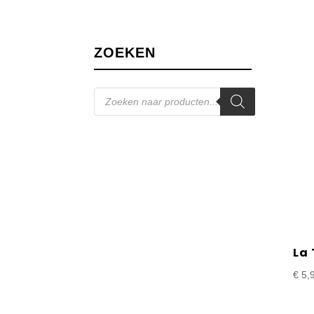
ZOEKEN
Producten
zoeken
La
€
5,