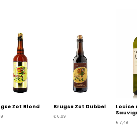
ugse Zot Blond
Brugse Zot Dubbel
Louise 
Sauvig
99
€
6,99
€
7,49