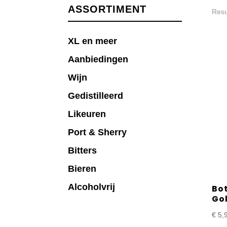
ASSORTIMENT
Resu
XL en meer
Aanbiedingen
Wijn
Gedistilleerd
Likeuren
Port & Sherry
Bitters
Bieren
Alcoholvrij
Bo
Gol
€
5,