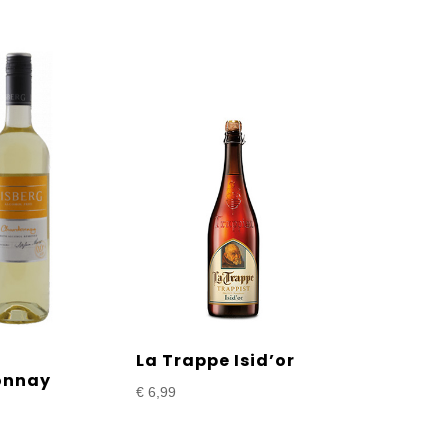
g
La Trappe Isid’or
onnay
€
6,99