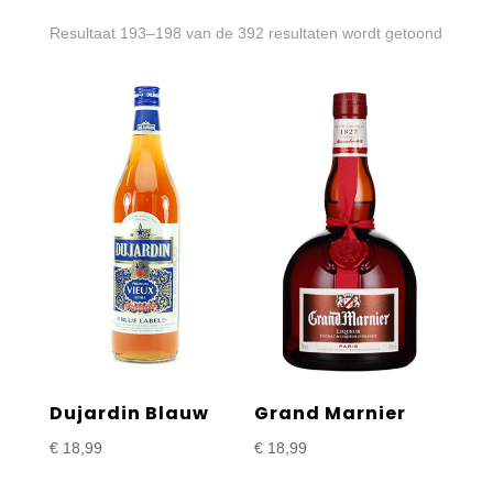
Gesort
Resultaat 193–198 van de 392 resultaten wordt getoond
op
prijs:
laag
naar
hoog
Dujardin Blauw
Grand Marnier
€
18,99
€
18,99