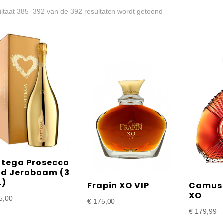
Gesorteerd
ltaat 385–392 van de 392 resultaten wordt getoond
op
prijs:
laag
naar
hoog
ttega Prosecco
ld Jeroboam (3
.)
Frapin XO VIP
Camus 
XO
5,00
€
175,00
€
179,99