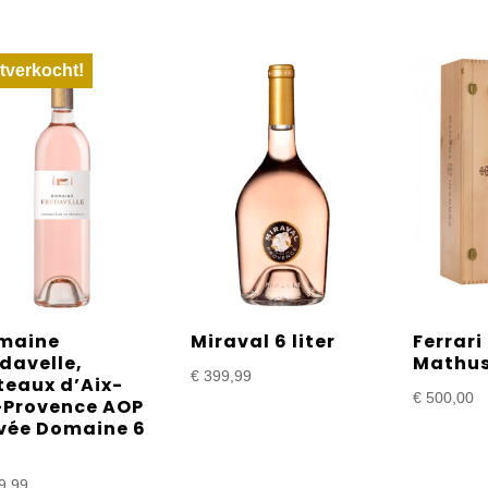
tverkocht!
maine
Miraval 6 liter
Ferrari
davelle,
Mathus
€
399,99
teaux d’Aix-
€
500,00
-Provence AOP
vée Domaine 6
9,99