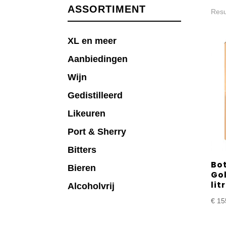
ASSORTIMENT
Resu
XL en meer
Aanbiedingen
Wijn
Gedistilleerd
Likeuren
Port & Sherry
Bitters
Bo
Bieren
Go
litr
Alcoholvrij
€
15