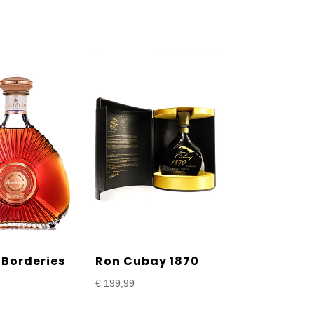
Borderies
Ron Cubay 1870
€
199,99