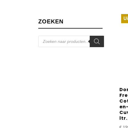
Ui
ZOEKEN
Producten
zoeken
Do
Fre
Co
en
Cu
ltr.
€
19