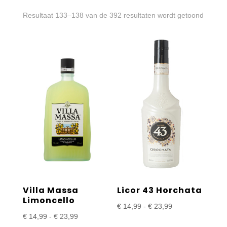
Gesort
Resultaat 133–138 van de 392 resultaten wordt getoond
op
prijs:
laag
naar
hoog
Villa Massa
Licor 43 Horchata
Limoncello
Prijsklasse:
€
14,99
-
€
23,99
Prijsklasse:
€
14,99
-
€
23,99
€ 14,99