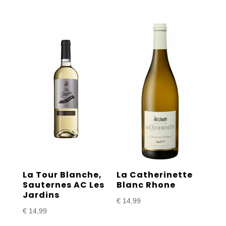
€ 14,99
tot
tot
€ 23,99
€ 23,99
La Tour Blanche,
La Catherinette
Sauternes AC Les
Blanc Rhone
Jardins
€
14,99
€
14,99