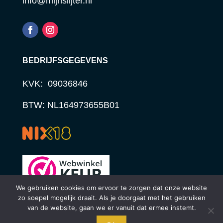
info@mijnslijter.nl
BEDRIJFSGEGEVENS
KVK: 09036846
BTW: NL164973655B01
We gebruiken cookies om ervoor te zorgen dat onze website
zo soepel mogelijk draait. Als je doorgaat met het gebruiken
van de website, gaan we er vanuit dat ermee instemt.
© STUDIO STERCK | WEBDESIGN 2024
Bij Mijn Slijter vind je een uitgebreid assortiment, online