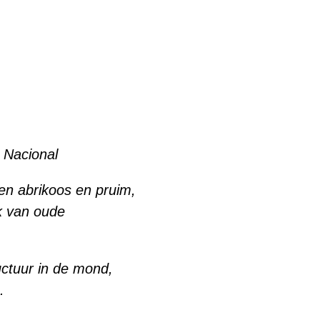
a Nacional
en abrikoos en pruim,
k van oude
ctuur in de mond,
.