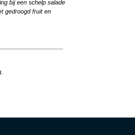
ing bij een schelp salade
t gedroogd fruit en
d.