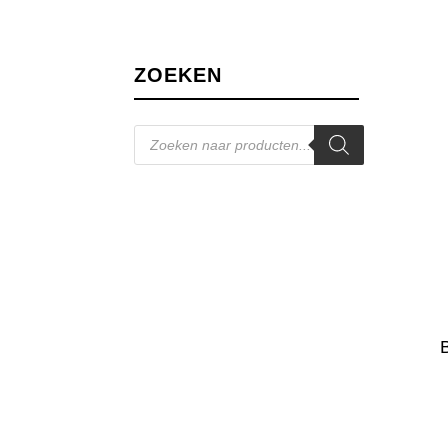
ZOEKEN
Producten
zoeken
B