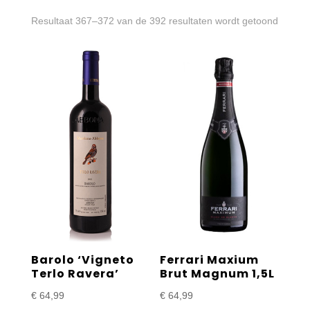
Gesort
Resultaat 367–372 van de 392 resultaten wordt getoond
op
prijs:
laag
naar
hoog
Barolo ‘Vigneto
Ferrari Maxium
Terlo Ravera’
Brut Magnum 1,5L
€
64,99
€
64,99