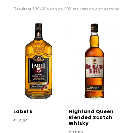
Gesort
Resultaat 199–204 van de 392 resultaten wordt getoond
op
prijs:
laag
naar
hoog
Label 5
Highland Queen
Blended Scotch
€
18,99
Whisky
€
18,99