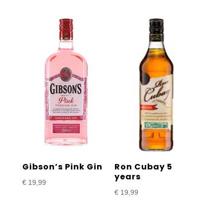
Gibson’s Pink Gin
Ron Cubay 5
years
€
19,99
€
19,99