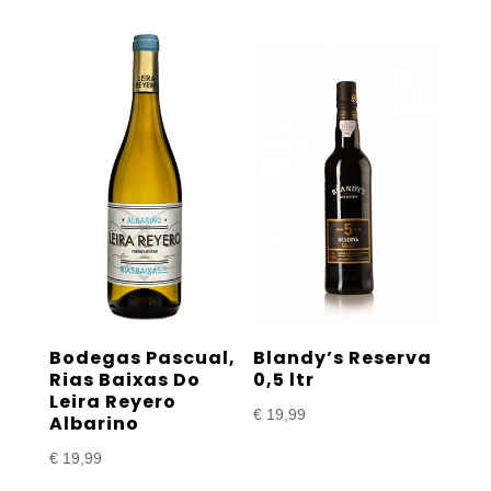
tot
€ 24,99
Bodegas Pascual,
Blandy’s Reserva
Rias Baixas Do
0,5 ltr
Leira Reyero
€
19,99
Albarino
€
19,99