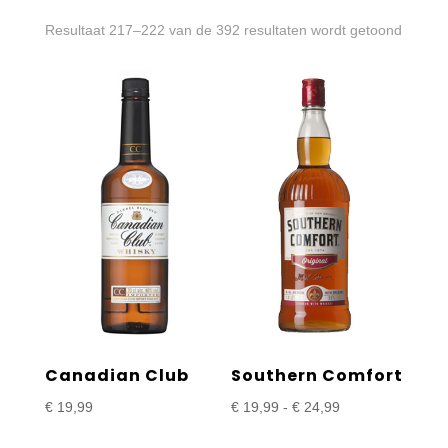
Gesort
Resultaat 217–222 van de 392 resultaten wordt getoond
op
prijs:
laag
naar
hoog
Canadian Club
Southern Comfort
Prijsklasse:
€
19,99
€
19,99
-
€
24,99
€ 19,99