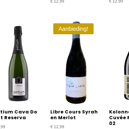
€
12,99
€
12,99
€ 12,99
tot
€ 18,99
Aanbieding!
rtium Cava Do
Libre Cours Syrah
Kolonn
ut Reserva
en Merlot
Cuvée 
02
,99
€
12,99