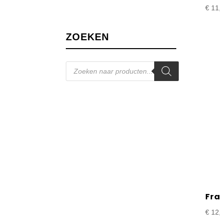
€
11
ZOEKEN
Producten
zoeken
Fr
€
12