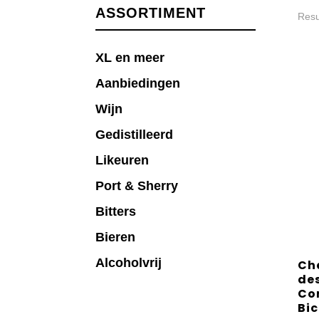
ASSORTIMENT
Resu
XL en meer
Aanbiedingen
Wijn
Gedistilleerd
Likeuren
Port & Sherry
Bitters
Bieren
Alcoholvrij
Ch
de
Co
Bi