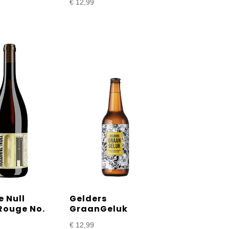
€
12,99
e Null
Gelders
Rouge No.
GraanGeluk
€
12,99