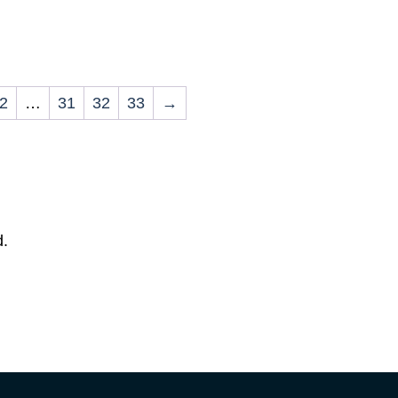
2
…
31
32
33
→
d.