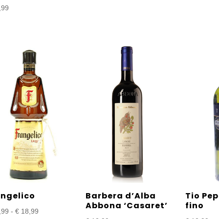
,99
angelico
Barbera d’Alba
Tio Pe
Abbona ‘Casaret’
fino
Prijsklasse:
,99
-
€
18,99