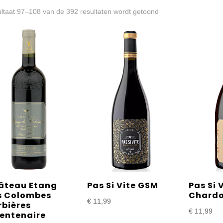
Gesorteerd
ltaat 97–108 van de 392 resultaten wordt getoond
op
prijs:
laag
naar
hoog
âteau Etang
Pas Si Vite GSM
Pas Si 
s Colombes
Chard
€
11,99
rbières
€
11,99
centenaire