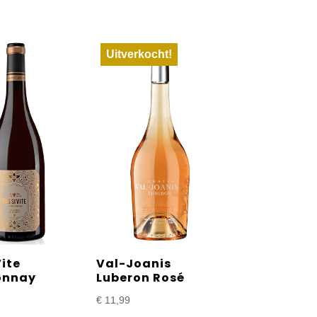
Uitverkocht!
Vite
Val-Joanis
onnay
Luberon Rosé
€
11,99