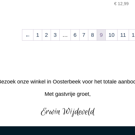
€
12,99
←
1
2
3
…
6
7
8
9
10
11
1
ezoek onze winkel in Oosterbeek voor het totale aanbo
Met gastvrije groet,
Erwin Wijdeveld