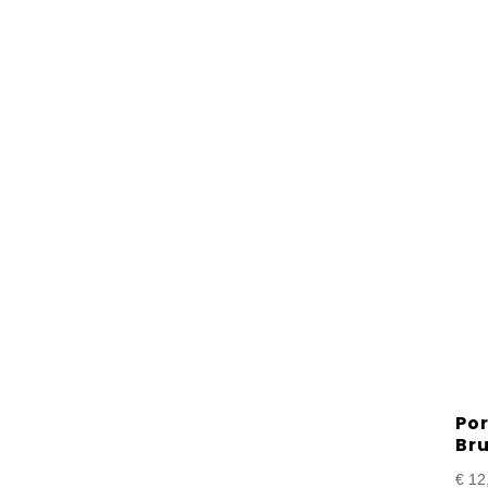
Po
Br
€
12