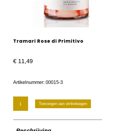
Tramari Rose di Primitivo
€
11,49
Artikelnummer:
00015-3
Tramari
Toevoegen aan winkelwagen
Rose
di
Beschrijving