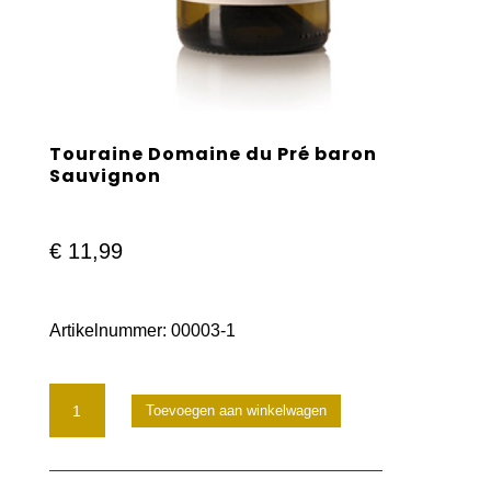
Touraine Domaine du Pré baron
Sauvignon
€
11,99
Artikelnummer:
00003-1
Touraine
Toevoegen aan winkelwagen
Domaine
du