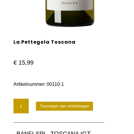
La Pettegola Toscana
€
15,99
Artikelnummer:
00110-1
La
Toevoegen aan winkelwagen
Pettegola
Toscana
BANFI SRL, TOSCANA IGT