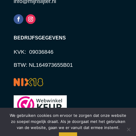
info@mijnslijter.nl
BEDRIJFSGEGEVENS
KVK: 09036846
BTW: NL164973655B01
We gebruiken cookies om ervoor te zorgen dat onze website
zo soepel mogelijk draait. Als je doorgaat met het gebruiken
van de website, gaan we er vanuit dat ermee instemt.
© STUDIO STERCK | WEBDESIGN 2024
Bij Mijn Slijter vind je een uitgebreid assortiment, online