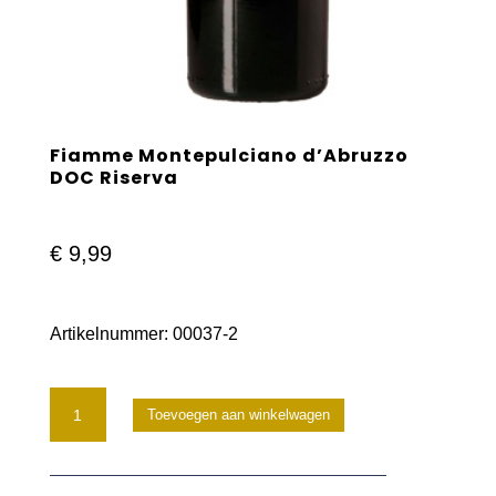
Fiamme Montepulciano d’Abruzzo
DOC Riserva
€
9,99
Artikelnummer:
00037-2
Fiamme
Toevoegen aan winkelwagen
Montepulciano
d’Abruzzo