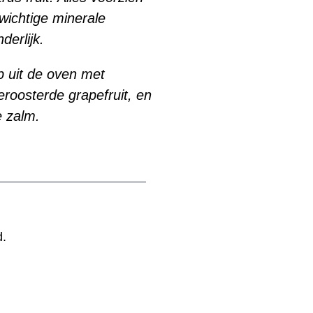
wichtige minerale
derlijk.
p uit de oven met
roosterde grapefruit, en
de zalm.
d.