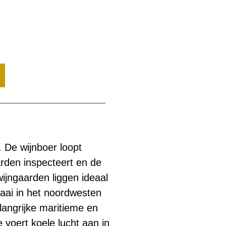
 De wijnboer loopt
arden inspecteert en de
wijngaarden liggen ideaal
baai in het noordwesten
angrijke maritieme en
 voert koele lucht aan in