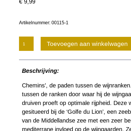
€
9,99
Artikelnummer:
00115-1
Chemin
Toevoegen aan winkelwagen
des
Lions
Beschrijving:
aantal
Chemins’, de paden tussen de wijnranken.
tussen de ranken door waar hij de wijnga
druiven proeft op optimale rijpheid. Deze 
gesitueerd bij de ‘Golfe du Lion’, een zee
van de Middellandse zee met een zeer bel
mediterrane invloed op de wijngaarden. Ze