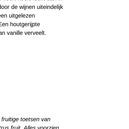
oor de wijnen uiteindelijk
een uitgelezen
Een houtgerijpte
 vanille verveelt.
fruitige toetsen van
us fruit. Alles voorzien