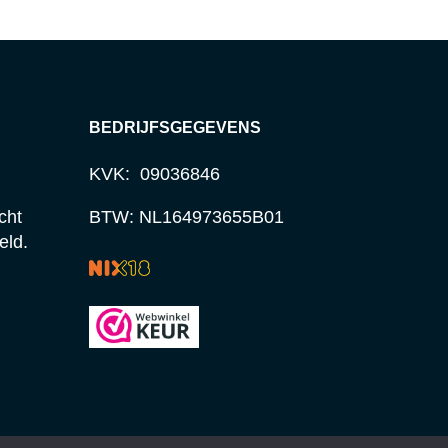
BEDRIJFSGEGEVENS
KVK: 09036846
cht
BTW: NL164973655B01
eld.