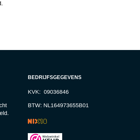
d.
BEDRIJFSGEGEVENS
KVK: 09036846
cht
BTW: NL164973655B01
eld.