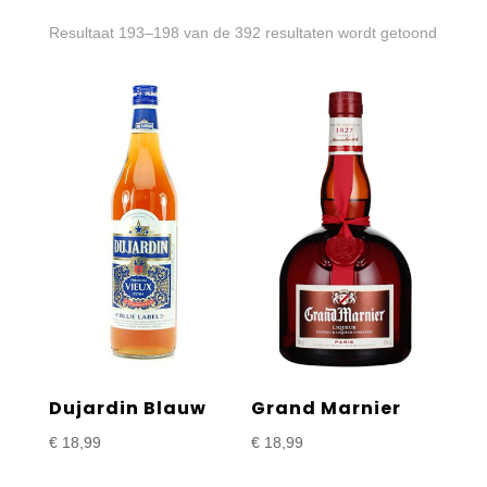
Gesort
Resultaat 193–198 van de 392 resultaten wordt getoond
op
prijs:
laag
naar
hoog
Dujardin Blauw
Grand Marnier
€
18,99
€
18,99