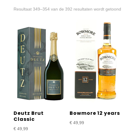
Gesort
Resultaat 349–354 van de 392 resultaten wordt getoond
op
prijs:
laag
naar
hoog
Deutz Brut
Bowmore 12 years
Classic
€
49,99
€
49,99