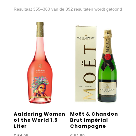
Gesort
Resultaat 355–360 van de 392 resultaten wordt getoond
op
prijs:
laag
naar
hoog
Aaldering Women
Moët & Chandon
of the World 1,5
Brut Impérial
Liter
Champagne
€
54,95
€
54,99