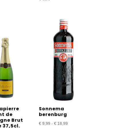
Lapierre
Sonnema
t de
berenburg
gne Brut
Prijsklasse:
€
9,99
-
€
18,99
 37,5cl.