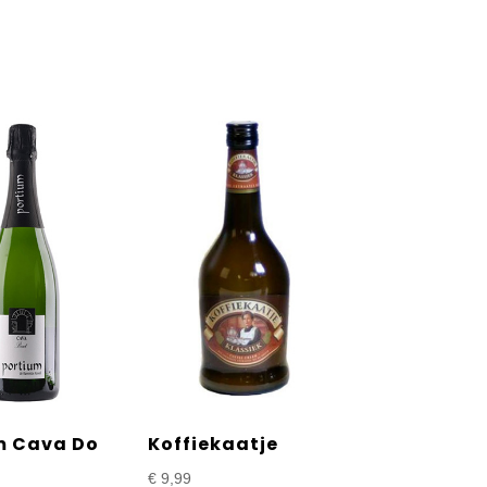
€ 9,99
tot
€ 18,99
m Cava Do
Koffiekaatje
€
9,99