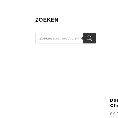
ZOEKEN
Producten
zoeken
Do
Ch
€
9,