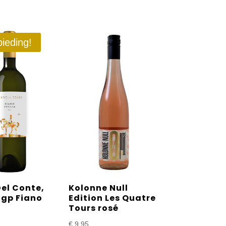
ieding!
el Conte,
Kolonne Null
Igp Fiano
Edition Les Quatre
Tours rosé
€
9,95