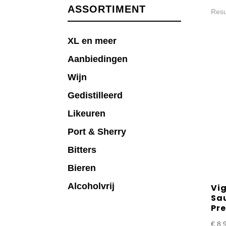
ASSORTIMENT
Resu
XL en meer
Aanbiedingen
Wijn
Gedistilleerd
Likeuren
Port & Sherry
Bitters
Bieren
Alcoholvrij
Vi
Sa
Pre
€
8,