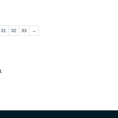
31
32
33
→
d.