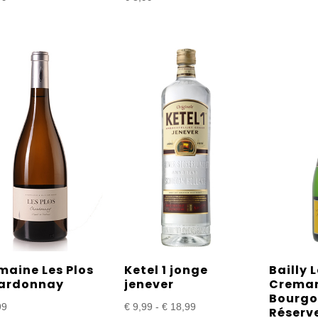
maine Les Plos
Ketel 1 jonge
Bailly 
ardonnay
jenever
Creman
Bourgo
Prijsklasse:
99
€
9,99
-
€
18,99
Réserve