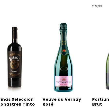
€ 9,99
€
9,99
tot
€ 18,99
inas Seleccion
Veuve du Vernay
Portiu
onastrell Tinto
Rosé
Brut