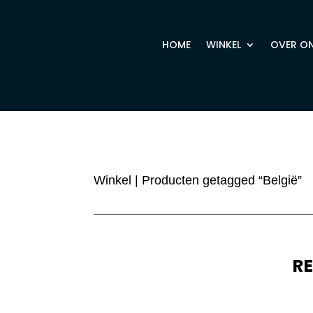
HOME
WINKEL
OVER O
Winkel
| Producten getagged “België”
R