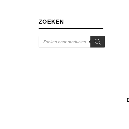
ZOEKEN
Producten
zoeken
B