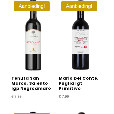
Aanbieding!
Aanbieding!
Tenuta San
Mario Del Conte,
Marco, Salento
Puglia Igt
Igp Negroamaro
Primitivo
€
7,99
€
7,99