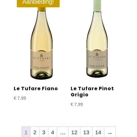
Aanbieding!
Le Tufare Fiano
Le Tufare Pinot
Grigio
€
7,99
€
7,99
1
2
3
4
…
12
13
14
→