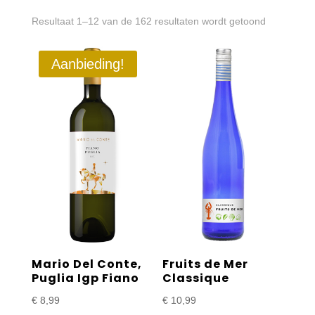
Gesorteer
Resultaat 1–12 van de 162 resultaten wordt getoond
op
Aanbieding!
prijs:
laag
naar
hoog
Mario Del Conte,
Fruits de Mer
Puglia Igp Fiano
Classique
€
8,99
€
10,99